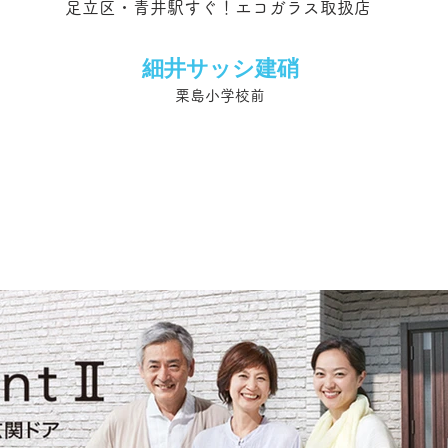
足立区・青井駅すぐ！エコガラス取扱店
細井サッシ建硝
栗島小学校前
03-3849-8733