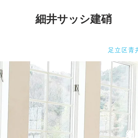
細井サッシ建硝
足立区青
網