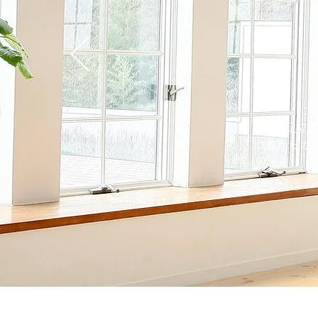
エ
当社は足立
1枚からガ